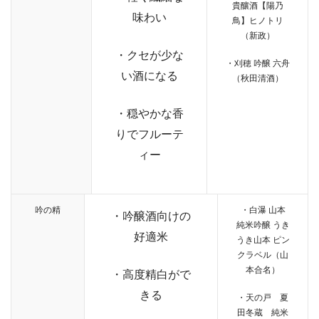
貴釀酒【陽乃
味わい
鳥】ヒノトリ
（新政）
・クセが少な
・刈穂 吟醸 六舟
い酒になる
（秋田清酒）
・穏やかな香
りでフルーテ
ィー
吟の精
・白瀑 山本
・吟醸酒向けの
純米吟醸 うき
好適米
うき山本 ピン
クラベル（山
本合名）
・高度精白がで
きる
・天の戸 夏
田冬蔵 純米