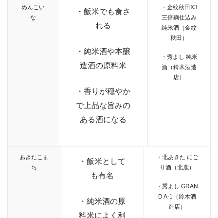
めんこい
・金紋秋田X3
・飯米でも食さ
な
三倍麹仕込み
れる
純米酒（金紋
秋田）
・純米酒や本醸
・秀よし 純米
造酒の原料米
酒（鈴木酒造
店）
・香りが穏やか
で上品な旨みの
ある酒になる
あきたこま
・北あきた にご
・飯米として
ち
り酒（北鹿）
も有名
・秀よし GRAN
D A-1（鈴木酒
・純米酒の原
造店）
料米によく利