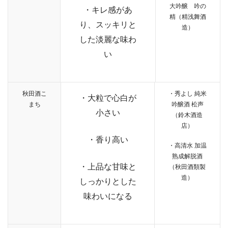
大吟醸 吟の
・キレ感があ
精（精浅舞酒
り、スッキリと
造）
した淡麗な味わ
い
秋田酒こ
・秀よし 純米
・大粒で心白が
まち
吟醸酒 松声
小さい
（鈴木酒造
店）
・香り高い
・高清水 加温
熟成解脱酒
・上品な甘味と
（秋田酒類製
造）
しっかりとした
味わいになる