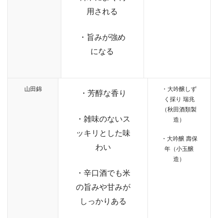
用される
・旨みが強め
になる
山田錦
・大吟醸しず
・芳醇な香り
く採り 瑞兆
（秋田酒類製
・雑味のないス
造）
ッキリとした味
・大吟醸 壽保
わい
年（小玉醸
造）
・辛口酒でも米
の旨みや甘みが
しっかりある