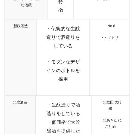
特
な酒蔵
徴
新政酒造
・No.6
・伝統的な生酛
造りで酒造りを
・ヒノトリ
している
・モダンなデザ
インのボトルを
採用
北鹿酒造
・北秋田 大吟
・生酛造りで酒
醸
造りをしている
・北あきた に
・低価格で大吟
ごり酒
醸酒を提供した