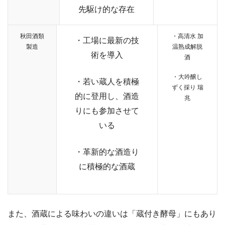
先駆け的な存在
秋田酒類
・高清水 加
・工場に最新の技
製造
温熟成解脱
術を導入
酒
・大吟醸し
・若い蔵人を積極
ずく採り 瑞
的に登用し、酒造
兆
りにも参加させて
いる
・革新的な酒造り
に積極的な酒蔵
また、酒蔵による味わいの違いは「蔵付き酵母」にもあり