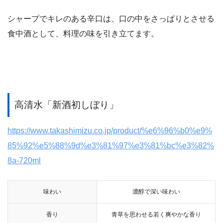
シャープでキレのある辛口は、口の中をさっぱりとさせる
食中酒として、料理の味を引き立てます。
高清水「新酒初しぼり」
https://www.takashimizu.co.jp/product/%e6%96%b0%e9%
85%92%e5%88%9d%e3%81%97%e3%81%bc%e3%82%
8a-720ml
味わい
濃醇で深い味わい
香り
青草を思わせる若く爽やかな香り