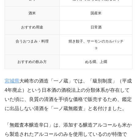
酒米
国産米
おすすめ用途
日常酒
合うおつまみ・料理
焼き餃子、サーモンのカルパッチ
ョ
おすすめの飲み方
ぬる燗、上燗
宮城県
大崎市の酒造「一ノ蔵」では、「級別制度」（平成
4年廃止）という日本酒の酒税法上の分類体系が存在して
いた頃に、良質の清酒を手頃な価格で販売するため、鑑定
に出品しない清酒を「一ノ蔵無鑑査」と名付けました。
「無鑑査本醸造辛口」は、添加する醸造アルコールも米か
ら製造されたアルコールのみを使用しているのが特徴で