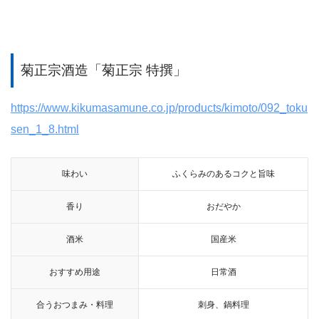
菊正宗酒造「菊正宗 特撰」
https://www.kikumasamune.co.jp/products/kimoto/092_toku
sen_1_8.html
味わい
ふくらみのあるコクと旨味
香り
おだやか
酒米
国産米
おすすめ用途
日常酒
合うおつまみ・料理
刺身、鍋料理