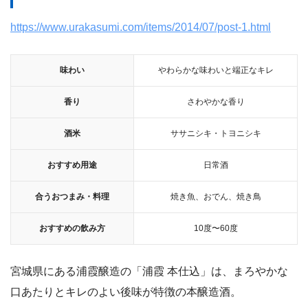
https://www.urakasumi.com/items/2014/07/post-1.html
味わい
やわらかな味わいと端正なキレ
香り
さわやかな香り
酒米
ササニシキ・トヨニシキ
おすすめ用途
日常酒
合うおつまみ・料理
焼き魚、おでん、焼き鳥
おすすめの飲み方
10度〜60度
宮城県にある浦霞醸造の「浦霞 本仕込」は、まろやかな
口あたりとキレのよい後味が特徴の本醸造酒。