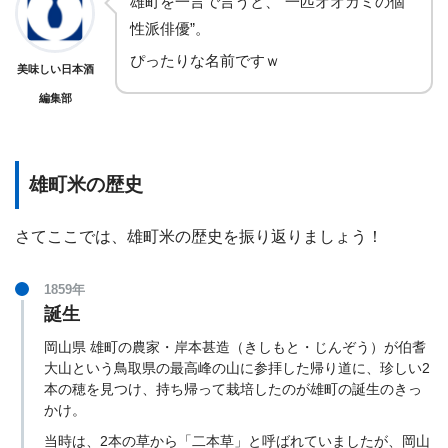
雄町を一言で言うと、”一匹オオカミの個
性派俳優”。
ぴったりな名前ですｗ
美味しい日本酒
編集部
雄町米の歴史
さてここでは、雄町米の歴史を振り返りましょう！
1859年
誕生
岡山県 雄町の農家・岸本甚造（きしもと・じんぞう）が伯耆
大山という鳥取県の最高峰の山に参拝した帰り道に、珍しい2
本の穂を見つけ、持ち帰って栽培したのが雄町の誕生のきっ
かけ。
当時は、2本の草から「二本草」と呼ばれていましたが、岡山