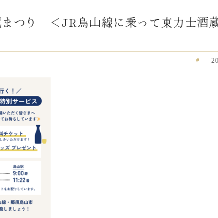
士酒蔵まつり ＜JR烏山線に乗って東力士酒
2