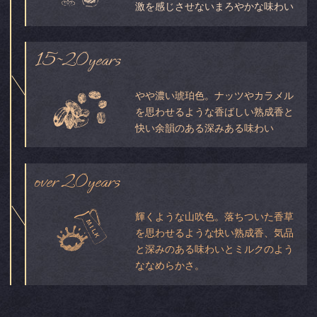
激を感じさせないまろやかな味わい
15
20years
~
やや濃い琥珀色。ナッツやカラメル
を思わせるような香ばしい熟成香と
快い余韻のある深みある味わい
over 20years
輝くような山吹色。落ちついた香草
を思わせるような快い熟成香、気品
と深みのある味わいとミルクのよう
ななめらかさ。