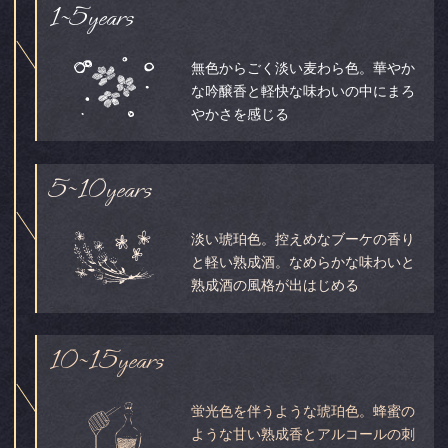
1
5years
~
無色からごく淡い麦わら色。華やか
な吟醸香と軽快な味わいの中にまろ
やかさを感じる
5
10years
~
淡い琥珀色。控えめなブーケの香り
と軽い熟成酒。なめらかな味わいと
熟成酒の風格が出はじめる
10
15years
~
蛍光色を伴うような琥珀色。蜂蜜の
ような甘い熟成香とアルコールの刺