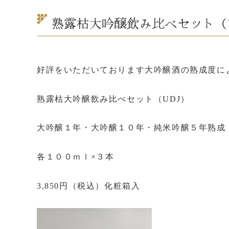
熟露枯大吟醸飲み比べセット（
好評をいただいております大吟醸酒の熟成度に
熟露枯大吟醸飲み比べセット（UDJ）
大吟醸１年・大吟醸１０年・純米吟醸５年熟成
各１００ｍｌ×３本
3,850円（税込）化粧箱入