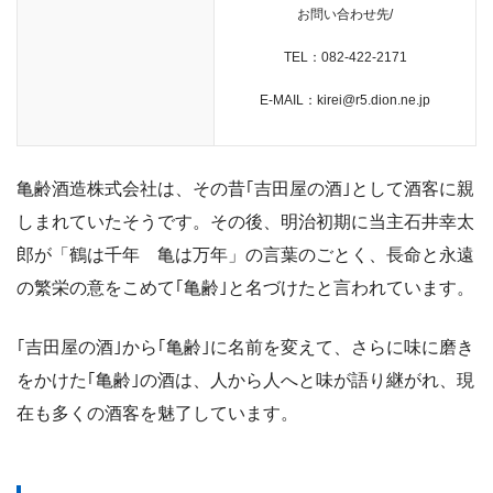
お問い合わせ先
/
TEL：082-422-2171
E-MAIL：kirei@r5.dion.ne.jp
亀齢酒造株式会社は、その昔｢吉田屋の酒｣として酒客に親
しまれていたそうです。その後、明治初期に当主石井幸太
郎が「鶴は千年 亀は万年」の言葉のごとく、長命と永遠
の繁栄の意をこめて｢亀齢｣と名づけたと言われています。
｢吉田屋の酒｣から｢亀齢｣に名前を変えて、さらに味に磨き
をかけた｢亀齢｣の酒は、人から人へと味が語り継がれ、現
在も多くの酒客を魅了しています。