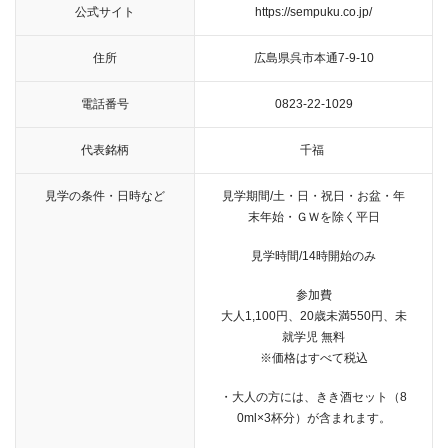
公式サイト
https://sempuku.co.jp/
住所
広島県呉市本通7-9-10
電話番号
0823-22-1029
代表銘柄
千福
見学の条件・日時など
見学期間/土・日・祝日・お盆・年
末年始・ＧＷを除く平日
見学時間/14時開始のみ
参加費
大人1,100円、20歳未満550円、未
就学児 無料
※価格はすべて税込
・大人の方には、きき酒セット（8
0ml×3杯分）が含まれます。